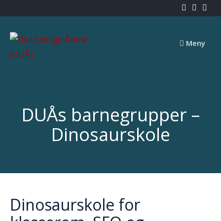
Skip
to
content
Meny
DUÅs barnegrupper –
Dinosaurskole
Dinosaurskole for