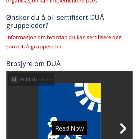
organisasjon kan implementere DUÅ
.
Ønsker du å bli sertifisert DUÅ
gruppeleder?
Informasjon om hvordan du kan sertifisere deg
som DUÅ gruppeleder
.
Brosjyre om DUÅ