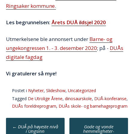
Ringsaker kommune.
Les begrunnelsen:
Årets DUÅ ildsjel 2020
Utmerkelsene ble annonsert under
Barne- og
ungekongressen 1. - 3. desember 2020
; på -
DUÅs
digitale fagdag
Vi gratulerer så mye!
Postet i
Nyheter
,
Slideshow
,
Uncategorized
Tagged
De Utrolige Årene
,
dinosaurskole
,
DUÅ-konferanse
,
DUÅs foreldreprogram
,
DUÅs skole- og barnehageprogram
Post
←
DUÅ på høyeste nivå
Gode og vonde
navigation
i Ungsinn
hemmeligheter-