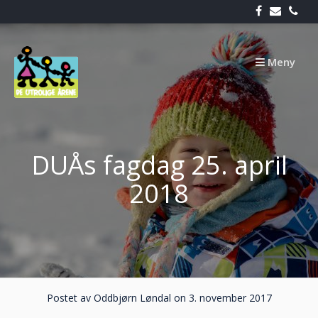
Skip
to
content
Meny
DUÅs fagdag 25. april
2018
Postet av Oddbjørn Løndal on 3. november 2017