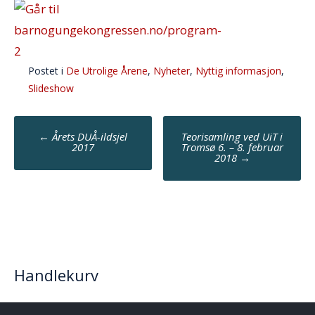
Postet i
De Utrolige Årene
,
Nyheter
,
Nyttig informasjon
,
Slideshow
Post
←
Årets DUÅ-ildsjel
Teorisamling ved UiT i
navigation
2017
Tromsø 6. – 8. februar
2018
→
Handlekurv