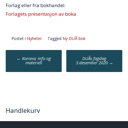
Forlag eller fra bokhandel.
Forlagets presentasjon av boka
Postet i
Nyheter
Tagged
Ny DUÅ bok
Post
←
Korona; info og
DUÅs fagdag
navigation
materiell
3.desember 2020
→
Handlekurv