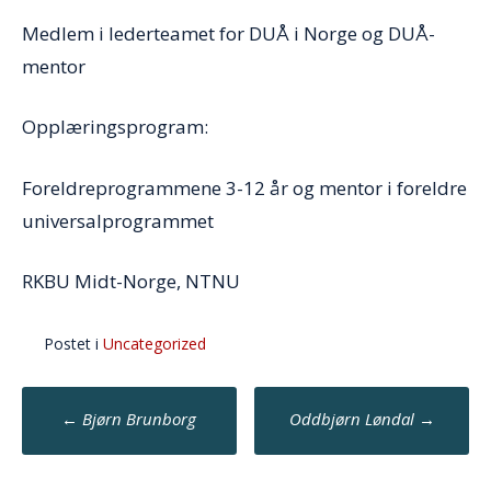
Medlem i lederteamet for DUÅ i Norge og DUÅ-
mentor
Opplæringsprogram:
Foreldreprogrammene 3-12 år og mentor i foreldre
universalprogrammet
RKBU Midt-Norge, NTNU
Postet i
Uncategorized
Post
←
Bjørn Brunborg
Oddbjørn Løndal
→
navigation