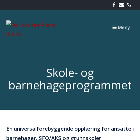
Skip
to
content
Meny
Skole- og
barnehageprogrammet
En universalforebyggende opplæring for ansatte i
barnehager, SFO/AKS og grunnskoler