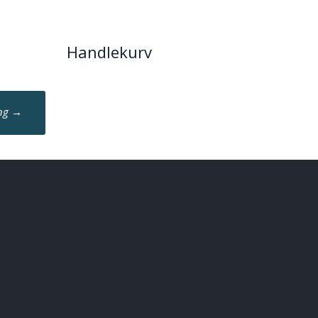
Handlekurv
ing
→