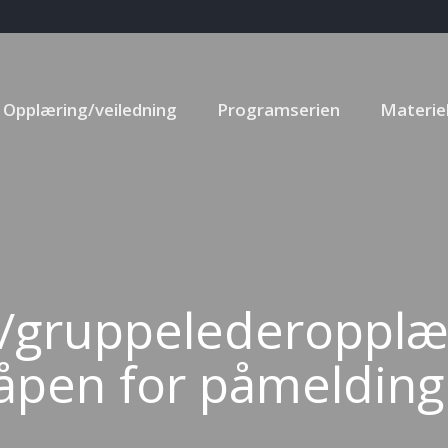
Opplæring/veiledning
Programserien
Materiel
gruppelederopplær
åpen for påmelding