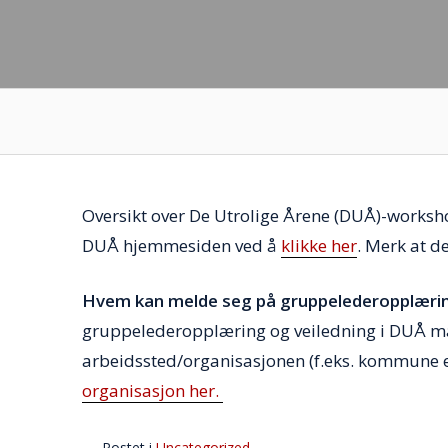
Oversikt over De Utrolige Årene (DUÅ)-works
DUÅ hjemmesiden ved å
klikke her
. Merk at de
Hvem kan melde seg på gruppelederopplærin
gruppelederopplæring og veiledning i DUÅ må
arbeidssted/organisasjonen (f.eks. kommune 
organisasjon her.
Postet i
Uncategorized