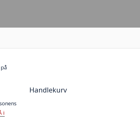
 på
Handlekurv
rsonens
 i