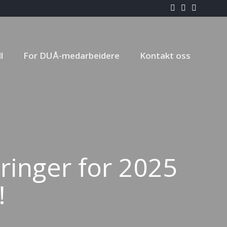
l
For DUÅ-medarbeidere
Kontakt oss
inger for 2025
!