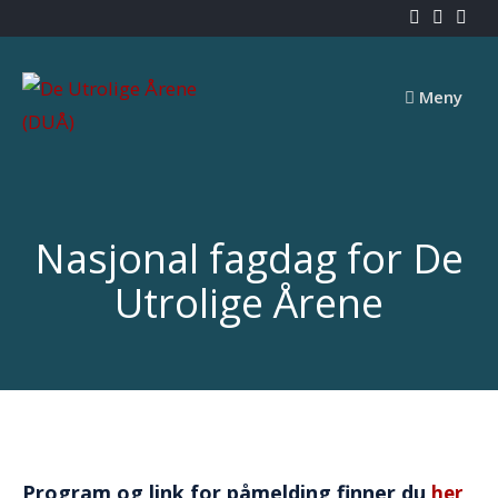
Skip
to
content
Meny
Nasjonal fagdag for De
Utrolige Årene
Program og link for påmelding finner du
her