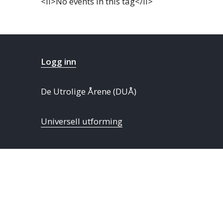
<li>No events in this tag</li>
Logg inn
De Utrolige Årene (DUÅ)
Universell utforming