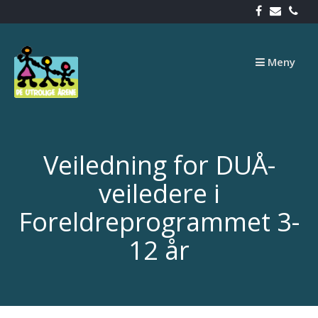
Skip
to
content
Meny
Veiledning for DUÅ-
veiledere i
Foreldreprogrammet 3-
12 år