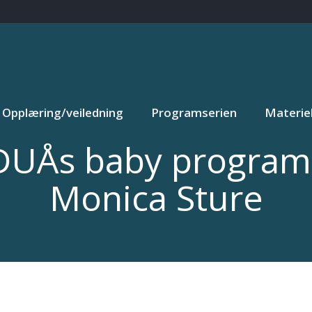
Opplæring/veiledning
Programserien
Materiel
i DUÅs baby progra
Monica Sture