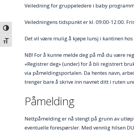
Veiledning for gruppeledere i baby program
Veiledningens tidspunkt er kl. 09:00-12:00. Fri
Veksle høykontrast
Det vil være mulig å kjøpe lunsj i kantinen hos
Veksle skriftstørrelse
NB! For å kunne melde deg på må du være reg
«Registrer deg» (under) for å bli registrert br
via påmeldingsportalen. Da hentes navn, arbeid
trenger bare å skrive inn navnet ditt i ruten u
Påmelding
Nettpåmelding er nå stengt på grunn av utløp
eventuelle forespørsler. Med vennlig hilsen DU