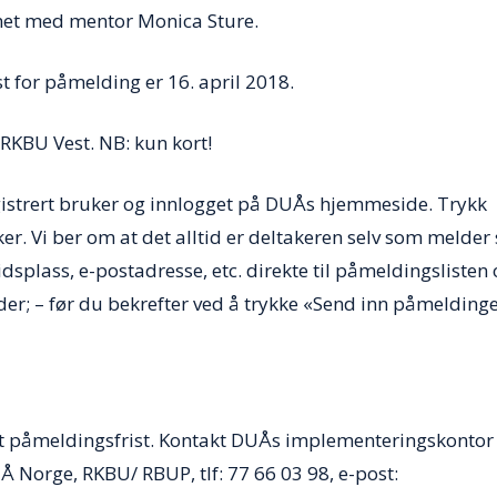
met med mentor Monica Sture.
st for påmelding er 16. april 2018.
 RKBU Vest. NB: kun kort!
istrert bruker og innlogget på DUÅs hjemmeside. Trykk
uker. Vi ber om at det alltid er deltakeren selv som melder
splass, e-postadresse, etc. direkte til påmeldingslisten
nder; – før du bekrefter ved å trykke «Send inn påmelding
t påmeldingsfrist. Kontakt DUÅs implementeringskontor 
Å Norge, RKBU/ RBUP, tlf: 77 66 03 98, e-post: