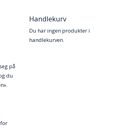
Handlekurv
Du har ingen produkter i
handlekurven.
 seg på
 og du
en».
for