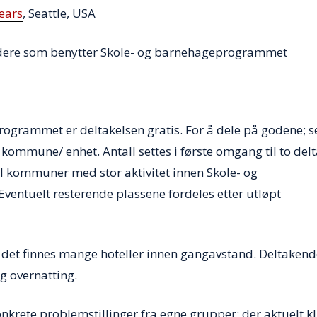
ears
, Seattle, USA
edere som benytter Skole- og barnehageprogrammet
ogrammet er deltakelsen gratis. For å dele på godene; s
 kommune/ enhet. Antall settes i første omgang til to del
l kommuner med stor aktivitet innen Skole- og
ventuelt resterende plassene fordeles etter utløpt
det finnes mange hoteller innen gangavstand. Deltakend
g overnatting.
krete problemstillinger fra egne grupper; der aktuelt kl