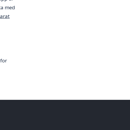
 ta med
parat
for