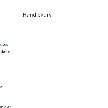
Handlekurv
ettes
takere
e
ipp er