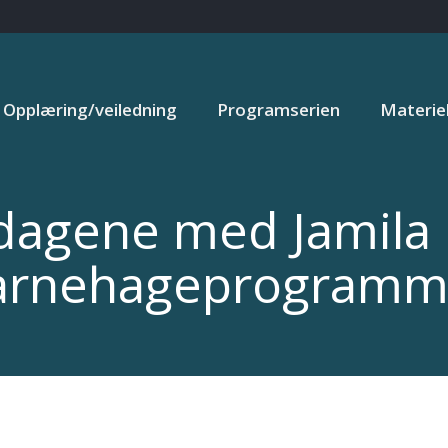
Opplæring/veiledning
Programserien
Materiel
dagene med Jamila R
arnehageprogramm