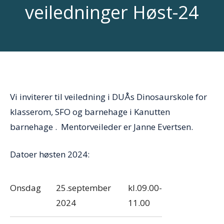
veiledninger Høst-24
Vi
i
nviterer
til
ve
iledning
i
DUÅs Dinosaurskole for
klasserom, SFO og barnehage i Kanutten
barnehage . Mentorveileder er Janne Evertsen.
Datoer høsten 2024:
Onsdag
25.september
kl.09.00-
2024
11.00