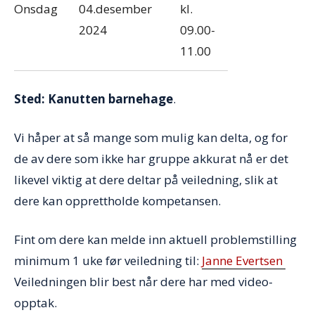
Onsdag
04.desember
kl.
2024
09.00-
11.00
Sted: Kanutten barnehage
.
Vi håper at så mange som mulig kan delta, og for
de av dere som
i
kke har gruppe akkurat nå er det
likevel viktig at dere deltar på veiledning, slik at
dere kan opprettholde kompetansen.
Fint om dere kan melde
i
nn aktuell problemstilling
minimum 1 uke før veiledning
til
:
Janne Evertsen
Veiledningen blir best når dere har med video-
opptak.