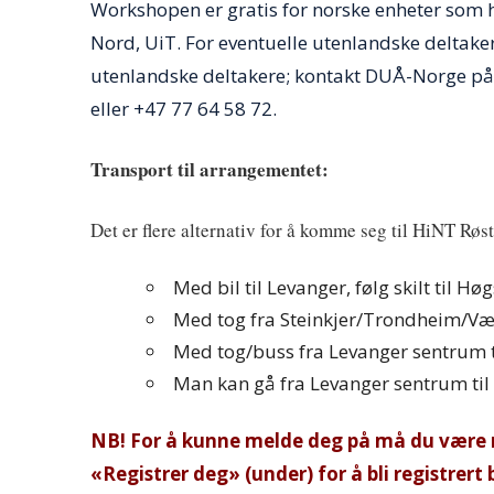
Workshopen er gratis for norske enheter so
Nord, UiT. For eventuelle utenlandske deltake
utenlandske deltakere; kontakt DUÅ-Norge p
eller +47 77 64 58 72.
Transport til arrangementet:
Det er flere alternativ for å komme seg til HiNT Røs
Med bil til Levanger, følg skilt til 
Med tog fra Steinkjer/Trondheim/Væ
Med tog/buss fra Levanger sentrum t
Man kan gå fra Levanger sentrum til
NB! For å kunne melde deg på må du være r
«Registrer deg» (under) for å bli registrert