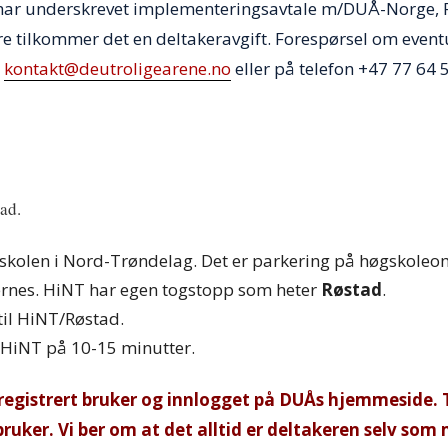
m har underskrevet implementeringsavtale m/DUÅ-Norge,
re tilkommer det en deltakeravgift. Forespørsel om event
å
kontakt@deutroligearene.no
eller på telefon +47 77 64 
tad.
Høgskolen i Nord-Trøndelag. Det er parkering på høgskoleo
rnes. HiNT har egen togstopp som heter
Røstad
.
il HiNT/Røstad.
 HiNT på 10-15 minutter.
egistrert bruker og innlogget på DUÅs hjemmeside. 
 bruker. Vi ber om at det alltid er deltakeren selv som