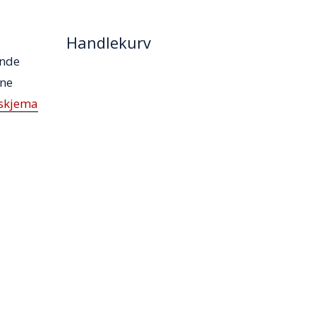
Handlekurv
ende
rne
sskjema