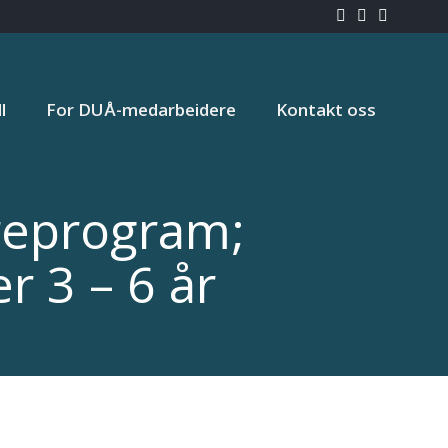
l
For DUÅ-medarbeidere
Kontakt oss
reprogram;
r 3 – 6 år