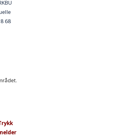
 RKBU
uelle
58 68
mrådet.
Trykk
 melder