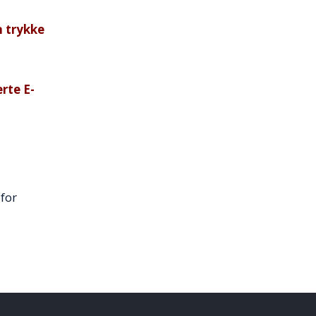
å trykke
rte E-
for