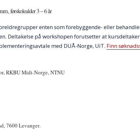
am, førskolealder 3 – 6 år
 foreldregrupper enten som forebyggende- eller behandl
ppen. Deltakelse på workshopen forutsetter at kursdeltake
implementeringsavtale med DUÅ-Norge, UiT.
Finn søknad
ektor, RKBU Midt-Norge, NTNU
ad, 7600 Levanger.