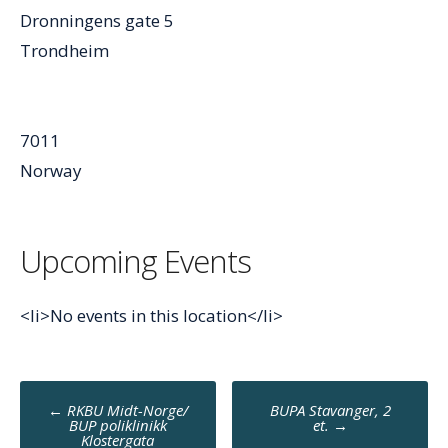
Dronningens gate 5
Trondheim
7011
Norway
Upcoming Events
<li>No events in this location</li>
Post
←
RKBU Midt-Norge/
BUPA Stavanger, 2
navigation
BUP poliklinikk
et.
→
Klostergata