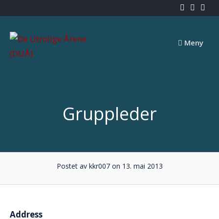
Skip
to
content
Meny
Gruppleder
Postet av kkr007 on 13. mai 2013
Address