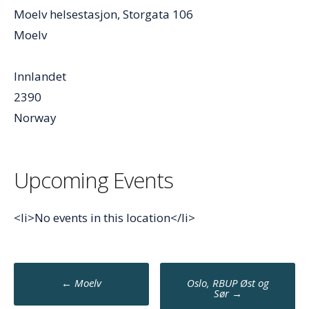
Moelv helsestasjon, Storgata 106
Moelv
Innlandet
2390
Norway
Upcoming Events
<li>No events in this location</li>
Post
←
Moelv
Oslo, RBUP Øst og
navigation
Sør
→