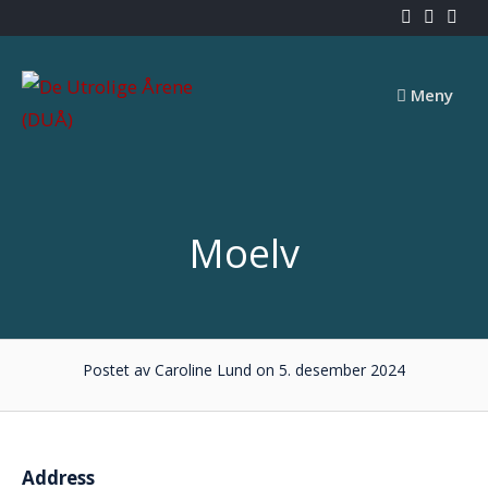
Skip
to
content
Meny
Moelv
Postet av Caroline Lund on 5. desember 2024
Address