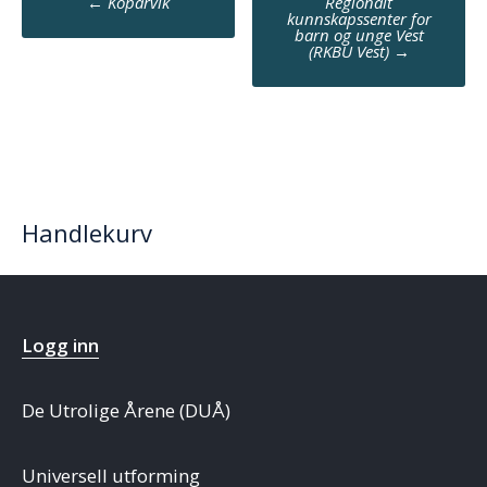
←
Koparvik
Regionalt
navigation
kunnskapssenter for
barn og unge Vest
(RKBU Vest)
→
Handlekurv
Logg inn
De Utrolige Årene (DUÅ)
Universell utforming