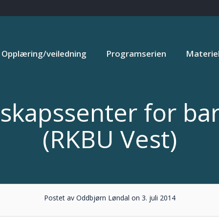
Opplæring/veiledning
Programserien
Materiel
skapssenter for ba
(RKBU Vest)
Postet av Oddbjørn Løndal on 3. juli 2014