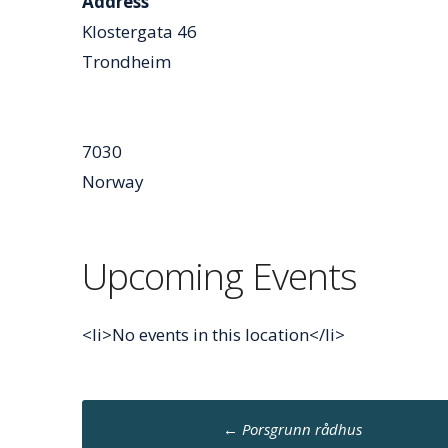
Address
Klostergata 46
Trondheim
7030
Norway
Upcoming Events
<li>No events in this location</li>
Post
←
Porsgrunn rådhus
navigation