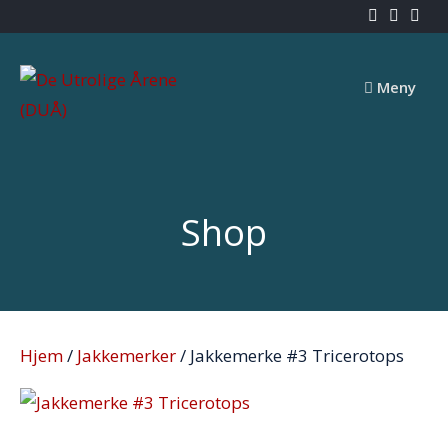
Skip
to
content
Meny
Shop
Hjem
/
Jakkemerker
/ Jakkemerke #3 Tricerotops