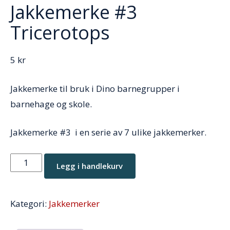
Jakkemerke #3
Tricerotops
5
kr
Jakkemerke til bruk i Dino barnegrupper i
barnehage og skole.
Jakkemerke #3 i en serie av 7 ulike jakkemerker.
Jakkemerke
Legg i handlekurv
#3
Tricerotops
Kategori:
Jakkemerker
antall