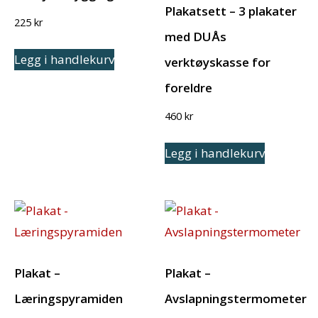
Plakatsett – 3 plakater
225
kr
med DUÅs
Legg i handlekurv
verktøyskasse for
foreldre
460
kr
Legg i handlekurv
Plakat –
Plakat –
Læringspyramiden
Avslapningstermometer