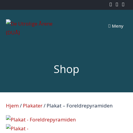
Skip
to
content
Meny
Shop
Hjem
/
Plakater
/ Plakat – Foreldrepyramiden