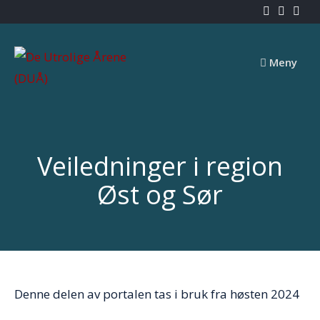
Skip
to
content
Meny
Veiledninger i region
Øst og Sør
Denne delen av portalen tas i bruk fra høsten 2024