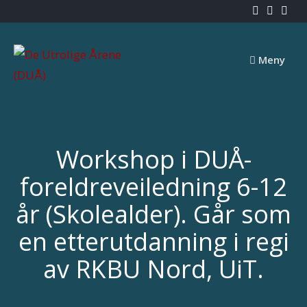
Skip
to
content
Meny
Workshop i DUÅ-
foreldreveiledning 6-12
år (Skolealder). Går som
en etterutdanning i regi
av RKBU Nord, UiT.