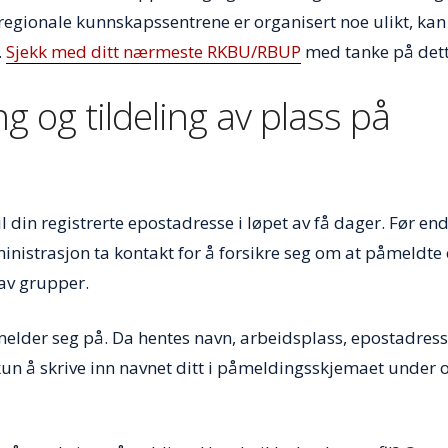
e regionale kunnskapssentrene er organisert noe ulikt, kan
.
Sjekk med ditt nærmeste RKBU/RBUP
med tanke på dett
g og tildeling av plass på
 din registrerte epostadresse i løpet av få dager. Før end
inistrasjon ta kontakt for å forsikre seg om at påmeldte
 av grupper.
 melder seg på. Da hentes navn, arbeidsplass, epostadresse
kun å skrive inn navnet ditt i påmeldingsskjemaet under 