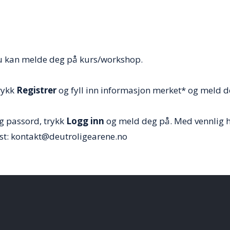
 du kan melde deg på kurs/workshop.
rykk
Registrer
og fyll inn informasjon merket* og meld d
og passord, trykk
Logg inn
og meld deg på. Med vennlig h
ost: kontakt@deutroligearene.no