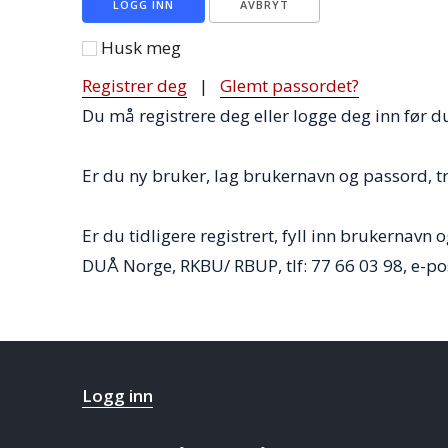
LOGG INN
AVBRYT
Husk meg
Registrer deg
|
Glemt passordet?
Du må registrere deg eller logge deg inn før
Er du ny bruker, lag brukernavn og passord, t
Er du tidligere registrert, fyll inn brukernavn 
DUÅ Norge, RKBU/ RBUP, tlf: 77 66 03 98, e-p
Logg inn