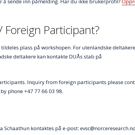
r å sende inn påmelding. Har du ikke brukerprofil?
Oppr
 Foreign Participant?
tildeles plass på workshopen. For utenlandske deltakere v
landske deltakere kan kontakte DUÅs stab på
articipants. Inquiry from foreign participants please cont
by phone +47 77 66 03 98.
va Schaathun kontaktes på e-post: evsc@norceresearch.no