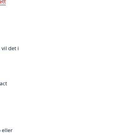
ett
il det i
act
 eller