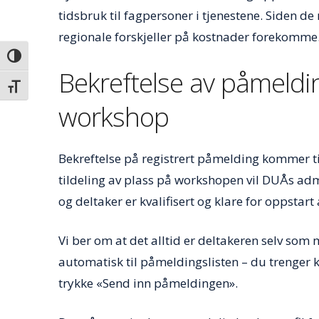
tidsbruk til fagpersoner i tjenestene. Siden d
regionale forskjeller på kostnader forekomme
Veksle høykontrast
Bekreftelse av påmeldin
Veksle skriftstørrelse
workshop
Bekreftelse på registrert påmelding kommer til
tildeling av plass på workshopen vil DUÅs adm
og deltaker er kvalifisert og klare for oppstart
Vi ber om at det alltid er deltakeren selv som
automatisk til påmeldingslisten – du trenger 
trykke «Send inn påmeldingen».