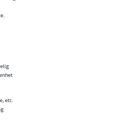
e.
elig
 enhet
, etc.
og