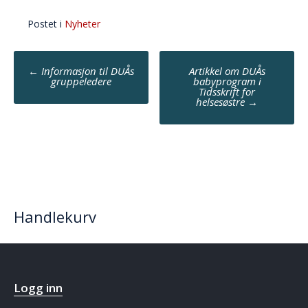
Postet i
Nyheter
Post
←
Informasjon til DUÅs
Artikkel om DUÅs
navigation
gruppeledere
babyprogram i
Tidsskrift for
helsesøstre
→
Handlekurv
Logg inn