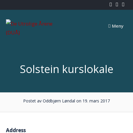
Skip
to
content
Meny
Solstein kurslokale
Postet av Oddbjørn Løndal on 19. mars 2017
Address