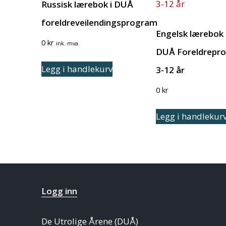
Russisk lærebok i DUÅ
foreldreveilendingsprogram
Engelsk lærebok 
0
kr
ink. mva.
DUÅ Foreldrepr
Legg i handlekurv
3-12 år
0
kr
Legg i handlekur
Logg inn
De Utrolige Årene (DUÅ)