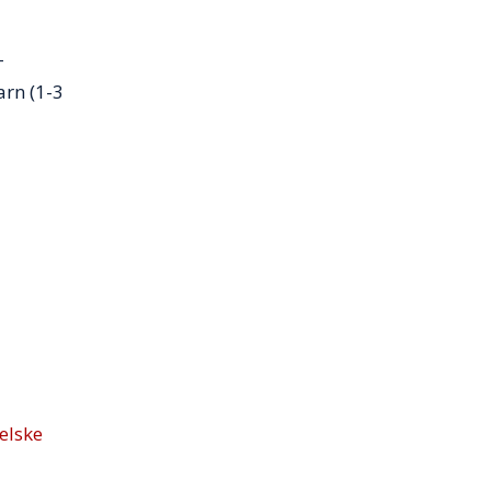
-
arn (1-3