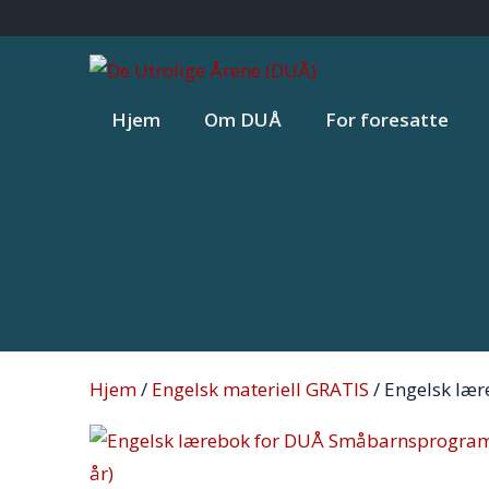
Skip
to
content
Hjem
Om DUÅ
For foresatte
Hjem
/
Engelsk materiell GRATIS
/ Engelsk læ