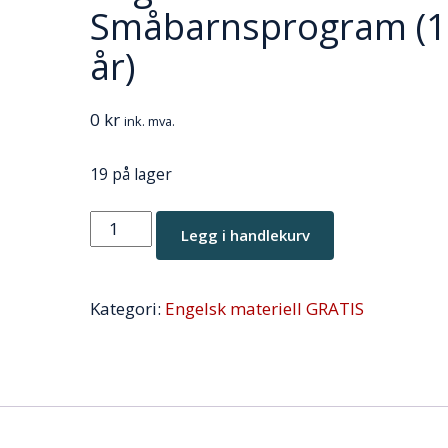
Småbarnsprogram (1
år)
0
kr
ink. mva.
19 på lager
Engelsk
Legg i handlekurv
lærebok
for
Kategori:
Engelsk materiell GRATIS
DUÅ
Småbarnsprogram
(1-
3
år)