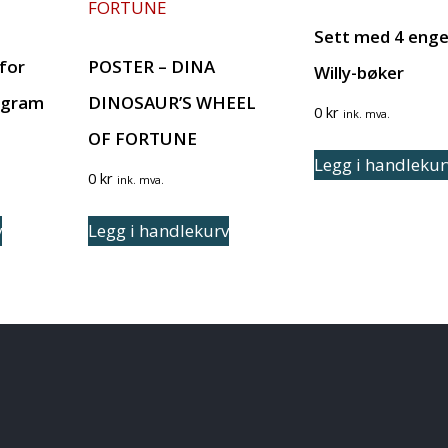
Sett med 4 enge
for
POSTER – DINA
Willy-bøker
ogram
DINOSAUR’S WHEEL
0
kr
ink. mva.
OF FORTUNE
Legg i handlekur
0
kr
ink. mva.
v
Legg i handlekurv