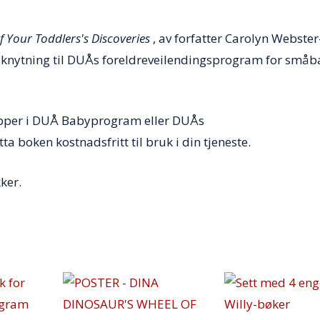
antall
f Your Toddlers's Discoveries
, av forfatter Carolyn Webster
ilknytning til DUÅs foreldreveilendingsprogram for småb
rupper i DUÅ Babyprogram eller DUÅs
 boken kostnadsfritt til bruk i din tjeneste.
ker.