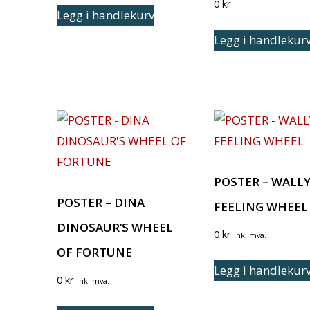
0
kr
Legg i handlekurv
Legg i handlekur
POSTER – WALLY
POSTER – DINA
FEELING WHEEL
DINOSAUR’S WHEEL
0
kr
ink. mva.
OF FORTUNE
Legg i handlekur
0
kr
ink. mva.