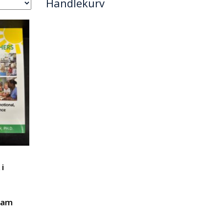
Handlekurv
 i
ram