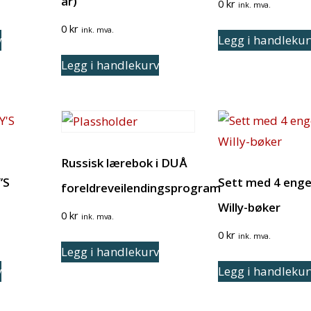
år)
0
kr
ink. mva.
0
kr
ink. mva.
v
Legg i handlekur
Legg i handlekurv
Russisk lærebok i DUÅ
’S
Sett med 4 enge
foreldreveilendingsprogram
Willy-bøker
0
kr
ink. mva.
0
kr
ink. mva.
Legg i handlekurv
v
Legg i handlekur