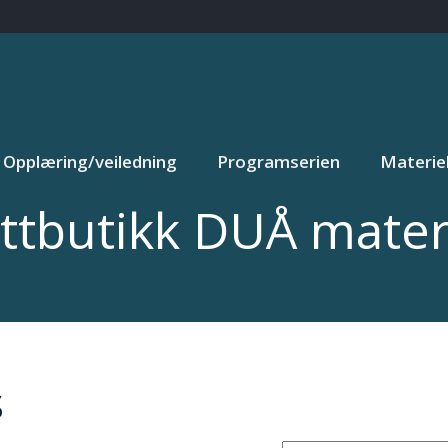
Opplæring/veiledning
Programserien
Materiel
ttbutikk DUÅ materi
S