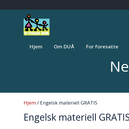
Skip
to
content
Hjem
Om DUÅ
For foresatte
Ne
Hjem
/ Engelsk materiell GRATIS
Engelsk materiell GRATI