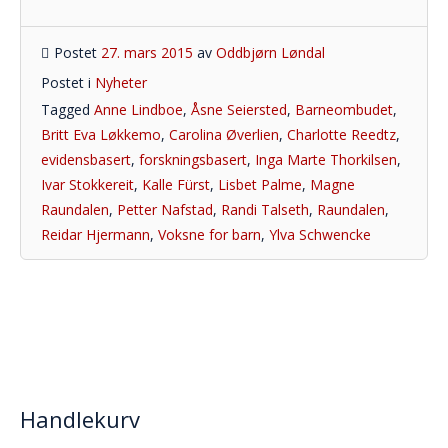
Postet
27. mars 2015
av
Oddbjørn Løndal
Postet i
Nyheter
Tagged
Anne Lindboe
,
Åsne Seiersted
,
Barneombudet
,
Britt Eva Løkkemo
,
Carolina Øverlien
,
Charlotte Reedtz
,
evidensbasert
,
forskningsbasert
,
Inga Marte Thorkilsen
,
Ivar Stokkereit
,
Kalle Fürst
,
Lisbet Palme
,
Magne
Raundalen
,
Petter Nafstad
,
Randi Talseth
,
Raundalen
,
Reidar Hjermann
,
Voksne for barn
,
Ylva Schwencke
Handlekurv