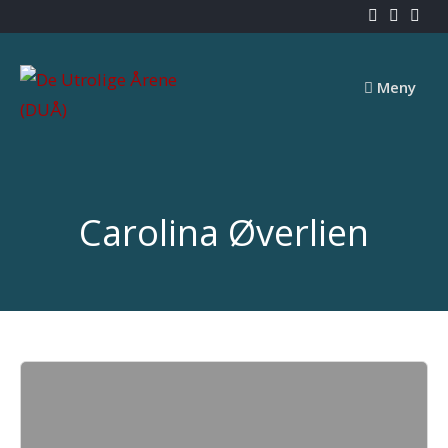
Skip
to
content
Meny
Carolina Øverlien