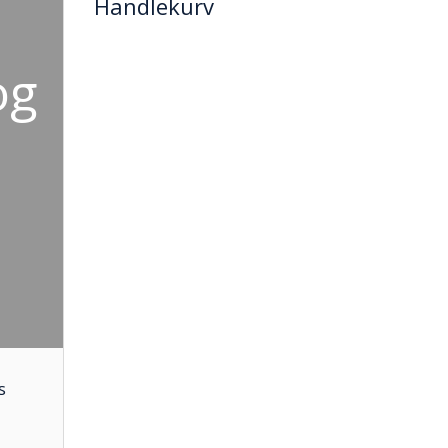
Handlekurv
og
s