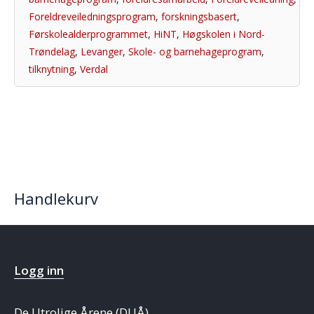
Foreldreveiledningsprogram
,
forskningsbasert
,
Førskolealderprogrammet
,
HiNT
,
Høgskolen i Nord-
Trøndelag
,
Levanger
,
Skole- og barnehageprogram
,
tilknytning
,
Verdal
Handlekurv
Logg inn
De Utrolige Årene (DUÅ)