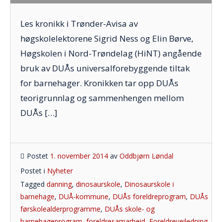
Les kronikk i Trønder-Avisa av
høgskolelektorene Sigrid Ness og Elin Børve,
Høgskolen i Nord-Trøndelag (HiNT) angående
bruk av DUÅs universalforebyggende tiltak
for barnehager. Kronikken tar opp DUÅs
teorigrunnlag og sammenhengen mellom
DUÅs […]
Postet
1. november 2014
av
Oddbjørn Løndal
Postet i
Nyheter
Tagged
danning
,
dinosaurskole
,
Dinosaurskole i
barnehage
,
DUÅ-kommune
,
DUÅs foreldreprogram
,
DUÅs
førskolealderprogramme
,
DUÅs skole- og
barnehageprogram
,
foreldresamarbeid
,
Foreldreveiledning
,