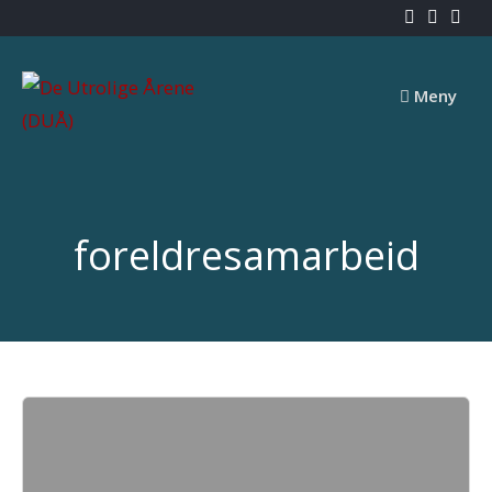
Skip
to
content
Meny
foreldresamarbeid