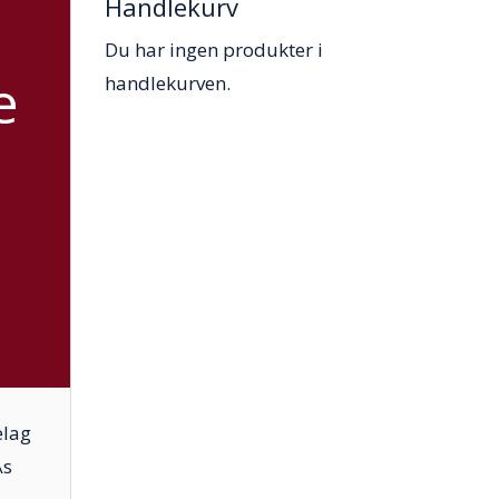
Handlekurv
Du har ingen produkter i
e
handlekurven.
elag
Ås