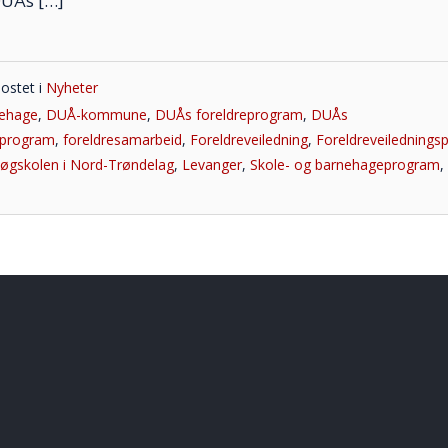
DUÅs […]
ostet i
Nyheter
nehage
,
DUÅ-kommune
,
DUÅs foreldreprogram
,
DUÅs
eprogram
,
foreldresamarbeid
,
Foreldreveiledning
,
Foreldreveiledning
øgskolen i Nord-Trøndelag
,
Levanger
,
Skole- og barnehageprogram
,