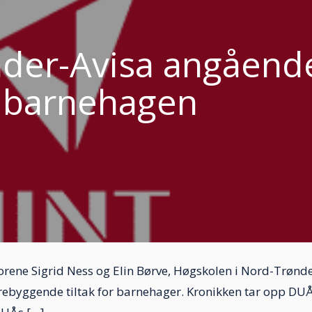
nder-Avisa angåend
 barnehagen
torene Sigrid Ness og Elin Børve, Høgskolen i Nord-Trønd
ebyggende tiltak for barnehager. Kronikken tar opp DU