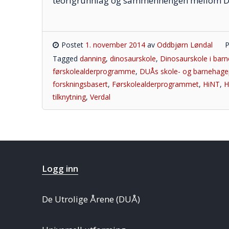
teorigrunnlag og sammenhengen mellom 
Postet
1. november 2014
av
Oddbjørn Løndal
P
Tagged
danning
,
dinosaurskole
,
Dinosaurskole i bar
førskolealderprogramme
,
DUÅs skole- og barnehag
forskningsbasert
,
Førskolealderprogrammet
,
HiNT
,
H
tilknytning
,
Verdal
Logg inn
De Utrolige Årene (DUÅ)